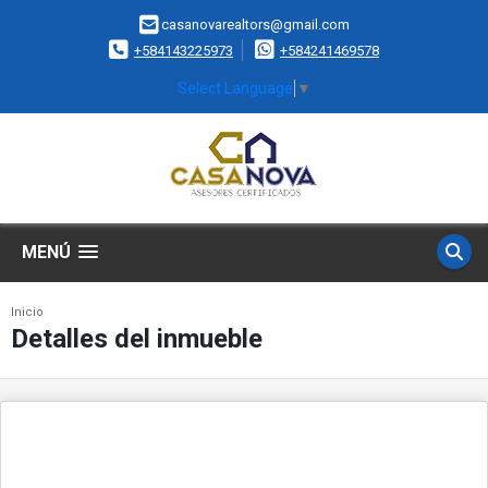
casanovarealtors@gmail.com
+584143225973
+584241469578
Select Language
▼
MENÚ
Inicio
Detalles del inmueble