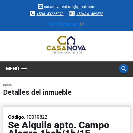
casanovarealtors@gmail.com
+584143225973
+584241469578
Select Language
▼
MENÚ
Inicio
Detalles del inmueble
Código
. 10019822
Se Alquila apto. Campo