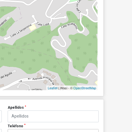
Leaflet
| Wasi - ©
OpenStreetMap
*
Apellidos
*
Teléfono