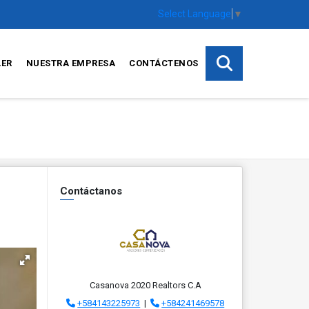
Select Language
▼
LER
NUESTRA EMPRESA
CONTÁCTENOS
Contáctanos
Casanova 2020 Realtors C.A
+584143225973
|
+584241469578