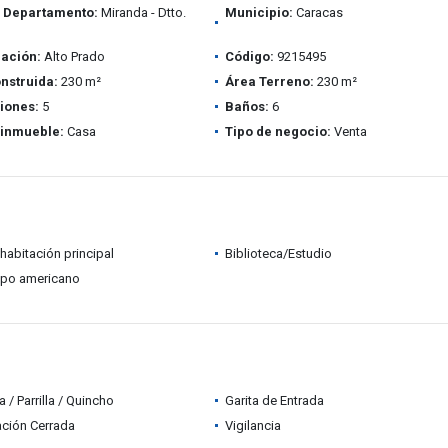
/ Departamento:
Miranda - Dtto.
Municipio:
Caracas
ación:
Alto Prado
Código:
9215495
nstruida:
230 m²
Área Terreno:
230 m²
iones:
5
Baños:
6
 inmueble:
Casa
Tipo de negocio:
Venta
habitación principal
Biblioteca/Estudio
ipo americano
 / Parrilla / Quincho
Garita de Entrada
ción Cerrada
Vigilancia