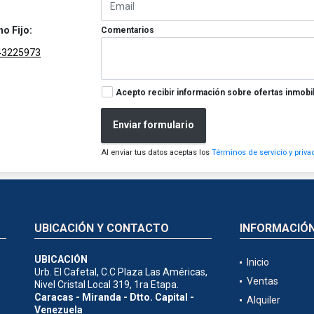
no Fijo:
Comentarios
43225973
Acepto recibir información sobre ofertas inmobil
Enviar formulario
Al enviar tus datos aceptas los
Términos de servicio y priva
UBICACIÓN Y CONTACTO
INFORMACIÓ
UBICACIÓN
Inicio
Urb. El Cafetal, C.C Plaza Las Américas,
Ventas
Nivel Cristal Local 319, 1ra Etapa.
Caracas - Miranda - Dtto. Capital -
Alquiler
Venezuela