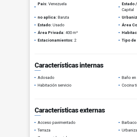
País:
Venezuela
Estado 
Capital
no aplica:
Baruta
Urbaniz
Estado:
Usado
Área Co
Área Privada:
400 m²
Habitac
Estacionamientos:
2
Tipo de
Características internas
Adosado
Baño en 
Habitación servicio
Cocina t
Características externas
Acceso pavimentado
Barbacoa
Terraza
Urbaniza