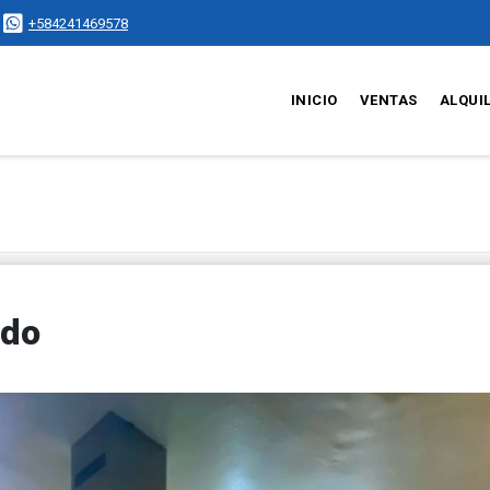
+584241469578
INICIO
VENTAS
ALQUI
ado