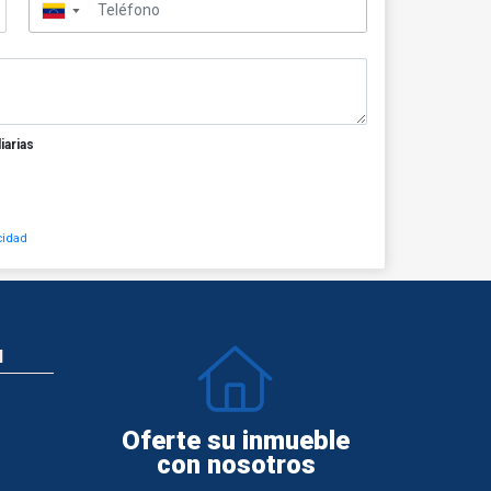
▼
iarias
cidad
N
Oferte su inmueble
con nosotros