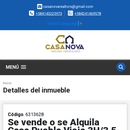
casanovarealtors@gmail.com
+584143225973
+584241469578
Select Language
▼
MENÚ
Inicio
Detalles del inmueble
Código
. 6313628
Se vende o se Alquila