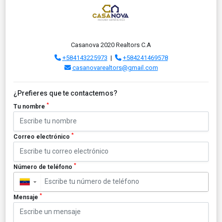
Casanova 2020 Realtors C.A
+584143225973
|
+584241469578
casanovarealtors@gmail.com
¿Prefieres que te contactemos?
*
Tu nombre
*
Correo electrónico
*
Número de teléfono
▼
*
Mensaje