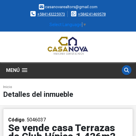
casanovarealtors@gmail.com
+584143225973
+584241469578
Select Language
▼
MENÚ
Inicio
Detalles del inmueble
Código
. 5046037
Se vende casa Terrazas