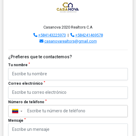
Casanova 2020 Realtors C.A
+584143225973
|
+584241469578
casanovarealtors@gmail.com
¿Prefieres que te contactemos?
*
Tu nombre
*
Correo electrónico
*
Número de teléfono
▼
*
Mensaje