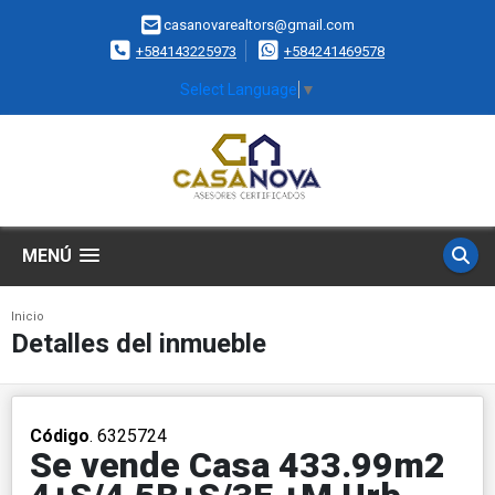
casanovarealtors@gmail.com
+584143225973
+584241469578
Select Language
▼
MENÚ
Inicio
Detalles del inmueble
Código
. 6325724
Se vende Casa 433.99m2