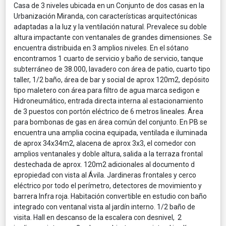
Casa de 3 niveles ubicada en un Conjunto de dos casas en la
Urbanización Miranda, con características arquitectónicas
adaptadas a la luz y la ventilación natural. Prevalece su doble
altura impactante con ventanales de grandes dimensiones. Se
encuentra distribuida en 3 amplios niveles. En el sótano
encontramos 1 cuarto de servicio y baño de servicio, tanque
subterráneo de 38.000, lavadero con área de patio, cuarto tipo
taller, 1/2 baño, área de bar y social de aprox 120m2, depósito
tipo maletero con área para filtro de agua marca sedigon e
Hidroneumático, entrada directa interna al estacionamiento
de 3 puestos con portón eléctrico de 6 metros lineales. Área
para bombonas de gas en área común del conjunto. En PB se
encuentra una amplia cocina equipada, ventilada e iluminada
de aprox 34x34m2, alacena de aprox 3x3, el comedor con
amplios ventanales y doble altura, salida a la terraza frontal
destechada de aprox. 120m2 adicionales al documento d
epropiedad con vista al Ávila. Jardineras frontales y cerco
eléctrico por todo el perímetro, detectores de movimiento y
barrera Infra roja. Habitación convertible en estudio con baño
integrado con ventanal vista al jardín interno. 1/2 baño de
visita. Hall en descanso de la escalera con desnivel, 2