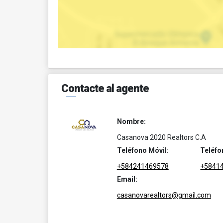
Contacte al agente
Nombre:
Casanova 2020 Realtors C.A
Teléfono Móvil:
Teléfo
+584241469578
+5841
Email:
casanovarealtors@gmail.com