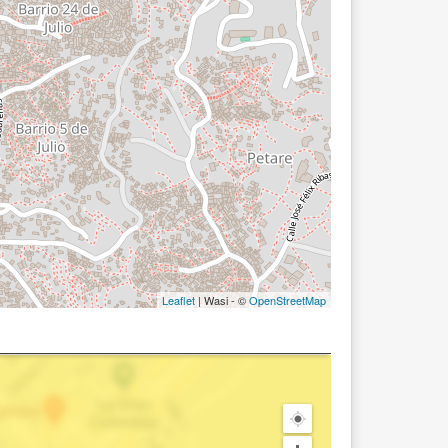
Leaflet
| Wasi - ©
OpenStreetMap