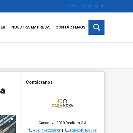
Select Language
▼
LER
NUESTRA EMPRESA
CONTÁCTENOS
Contáctanos
La
Casanova 2020 Realtors C.A
+584143225973
|
+584241469578