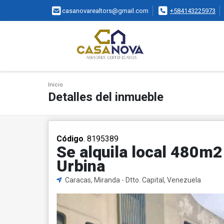
casanovarealtors@gmail.com
+584143225973
Inicio
Detalles del inmueble
Código
. 8195389
Se alquila local 480m
Urbina
Caracas, Miranda - Dtto. Capital, Venezuela