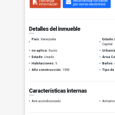
Descargar
Recomendar inmueble
información
por correo electrónico
Detalles del inmueble
País:
Venezuela
Estado 
Capital
no aplica:
Sucre
Urbaniz
Estado:
Usado
Área Co
Habitaciones:
5
Baños:
Año construcción:
1992
Tipo de
Características internas
Aire acondicionado
Armario