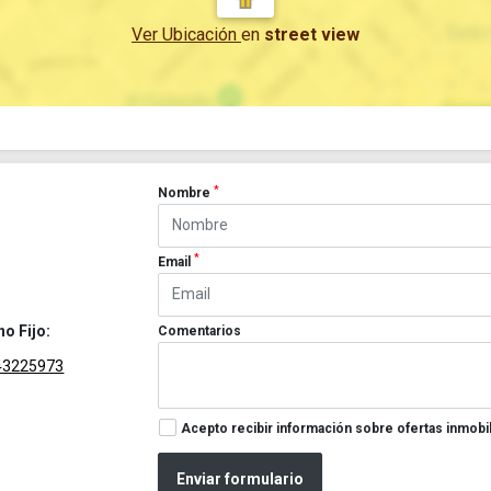
Ver Ubicación
en
street view
*
Nombre
*
Email
no Fijo:
Comentarios
43225973
Acepto recibir información sobre ofertas inmobil
Enviar formulario