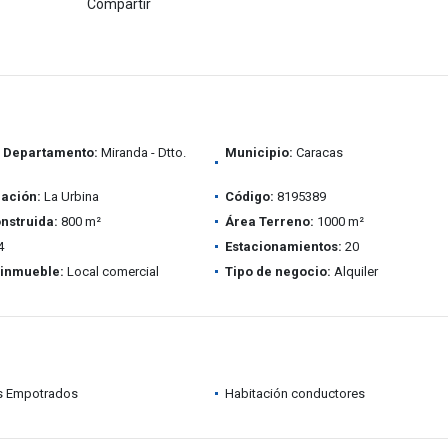
Compartir
/ Departamento:
Miranda - Dtto.
Municipio:
Caracas
ación:
La Urbina
Código:
8195389
nstruida:
800 m²
Área Terreno:
1000 m²
4
Estacionamientos:
20
 inmueble:
Local comercial
Tipo de negocio:
Alquiler
s Empotrados
Habitación conductores