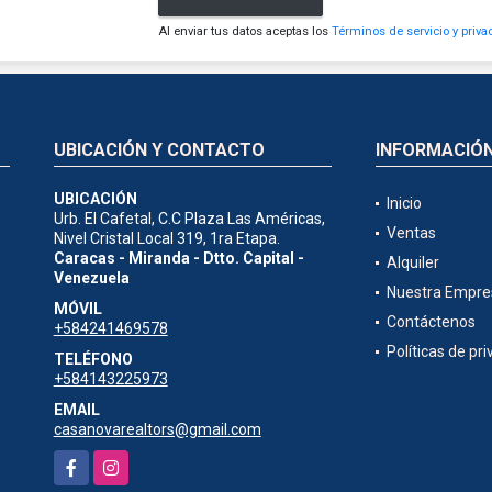
Al enviar tus datos aceptas los
Términos de servicio y priva
UBICACIÓN Y CONTACTO
INFORMACIÓ
UBICACIÓN
Inicio
Urb. El Cafetal, C.C Plaza Las Américas,
Ventas
Nivel Cristal Local 319, 1ra Etapa.
Caracas - Miranda - Dtto. Capital -
Alquiler
Venezuela
Nuestra Empre
MÓVIL
Contáctenos
+584241469578
Políticas de pr
TELÉFONO
+584143225973
EMAIL
casanovarealtors@gmail.com
Facebook
Instagram