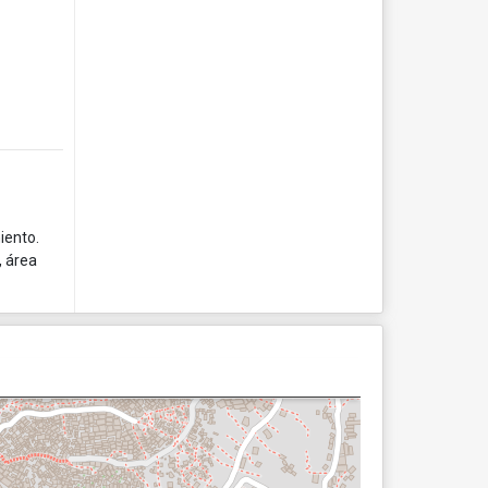
iento.
, área