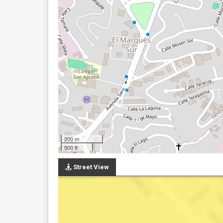
200 m
500 ft
Street View