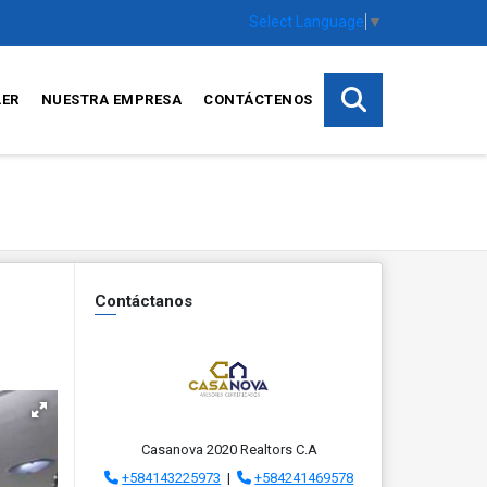
Select Language
▼
LER
NUESTRA EMPRESA
CONTÁCTENOS
Contáctanos
Casanova 2020 Realtors C.A
+584143225973
|
+584241469578