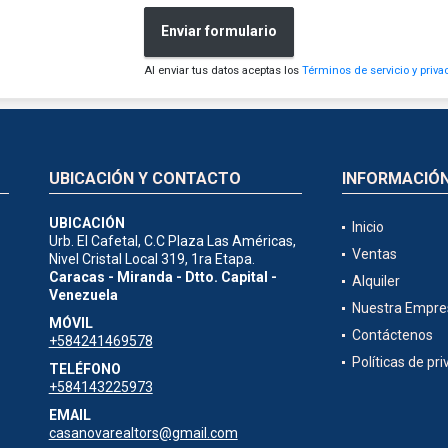
Enviar formulario
Al enviar tus datos aceptas los
Términos de servicio y priva
UBICACIÓN Y CONTACTO
INFORMACIÓ
UBICACIÓN
Inicio
Urb. El Cafetal, C.C Plaza Las Américas,
Ventas
Nivel Cristal Local 319, 1ra Etapa.
Caracas - Miranda - Dtto. Capital -
Alquiler
Venezuela
Nuestra Empre
MÓVIL
Contáctenos
+584241469578
Políticas de pr
TELÉFONO
+584143225973
EMAIL
casanovarealtors@gmail.com