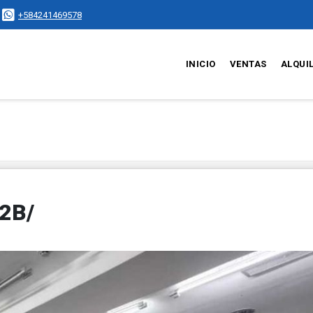
+584241469578
INICIO
VENTAS
ALQUI
/2B/