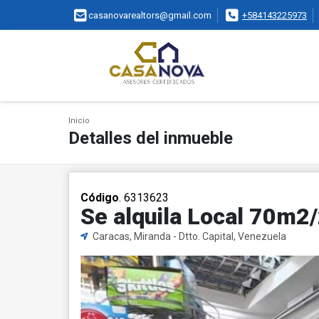
casanovarealtors@gmail.com
+584143225973
Inicio
Detalles del inmueble
Código
. 6313623
Se alquila Local 70m2
Caracas, Miranda - Dtto. Capital, Venezuela