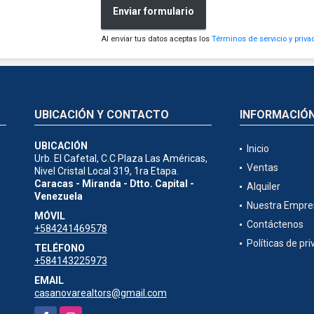
Enviar formulario
Al enviar tus datos aceptas los
Términos de servicio y priva
UBICACIÓN Y CONTACTO
INFORMACIÓ
UBICACIÓN
Inicio
Urb. El Cafetal, C.C Plaza Las Américas,
Ventas
Nivel Cristal Local 319, 1ra Etapa.
Caracas - Miranda - Dtto. Capital -
Alquiler
Venezuela
Nuestra Empre
MÓVIL
Contáctenos
+584241469578
Políticas de pr
TELÉFONO
+584143225973
EMAIL
casanovarealtors@gmail.com
Facebook
Instagram