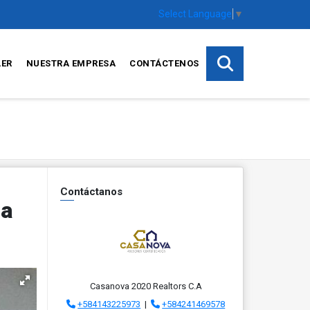
Select Language
▼
LER
NUESTRA EMPRESA
CONTÁCTENOS
Contáctanos
ia
Casanova 2020 Realtors C.A
+584143225973
|
+584241469578