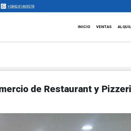
+584241469578
INICIO
VENTAS
ALQUI
ercio de Restaurant y Pizzer