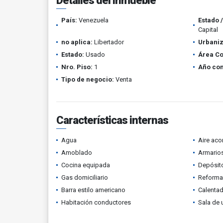
Detalles del inmueble
País:
Venezuela
Estado 
Capital
no aplica:
Libertador
Urbaniz
Estado:
Usado
Área Co
Nro. Piso:
1
Año con
Tipo de negocio:
Venta
Características internas
Agua
Aire ac
Amoblado
Armario
Cocina equipada
Depósit
Gas domiciliario
Reform
Barra estilo americano
Calenta
Habitación conductores
Sala de 