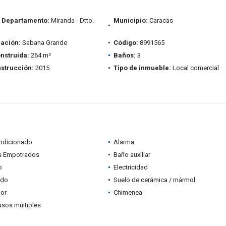
/ Departamento:
Miranda - Dtto.
Municipio:
Caracas
ación:
Sabana Grande
Código:
8991565
nstruida:
264 m²
Baños:
3
strucción:
2015
Tipo de inmueble:
Local comercial
ondicionado
Alarma
s Empotrados
Baño auxiliar
o
Electricidad
ado
Suelo de cerámica / mármol
dor
Chimenea
usos múltiples