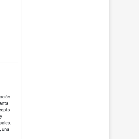
tación
lanta
cepto
 y
sales.
, una