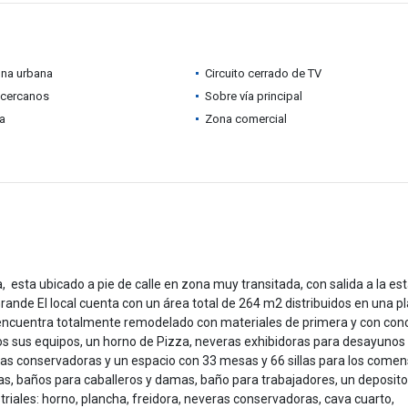
ona urbana
Circuito cerrado de TV
 cercanos
Sobre vía principal
ia
Zona comercial
 esta ubicado a pie de calle en zona muy transitada, con salida a la es
ande El local cuenta con un área total de 264 m2 distribuidos en una p
 encuentra totalmente remodelado con materiales de primera y con con
s sus equipos, un horno de Pizza, neveras exhibidoras para desayunos
as conservadoras y un espacio con 33 mesas y 66 sillas para los comen
s, baños para caballeros y damas, baño para trabajadores, un deposito
triales: horno, plancha, freidora, neveras conservadoras, cava cuarto,