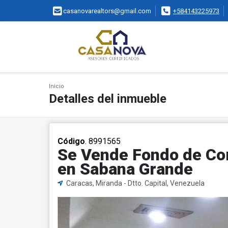
casanovarealtors@gmail.com
+584143225973
Inicio
Detalles del inmueble
Código
. 8991565
Se Vende Fondo de Com
en Sabana Grande
Caracas, Miranda - Dtto. Capital, Venezuela