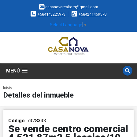
casanovarealtors@gmail.com
+584143225973
+584241469578
Select Language
▼
MENÚ
Inicio
Detalles del inmueble
Código
. 7328333
Se vende centro comercial