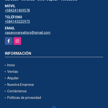
1ra Etapa.
Caracas - Miranda - Dtto. Capital - Venezuela
MÓVIL
+584241469578
TELÉFONO
+584143225973
EMAIL
casanovarealtors@gmail.com
Facebook
Instagram
INFORMACIÓN
Inicio
Ventas
Alquiler
Nuestra Empresa
Contáctenos
Políticas de privacidad