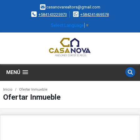
casanovarealtors@gmail.com
+584143225973
+584241469578
Select Language
▼
MENÚ
Inicio
Ofertar Inmueble
Ofertar Inmueble