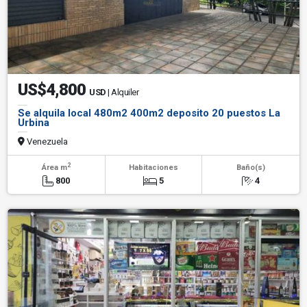
US$4,800
USD
| Alquiler
Se alquila local 480m2 400m2 deposito 20 puestos La
Urbina
Venezuela
2
Área m
Habitaciones
Baño(s)
800
5
4