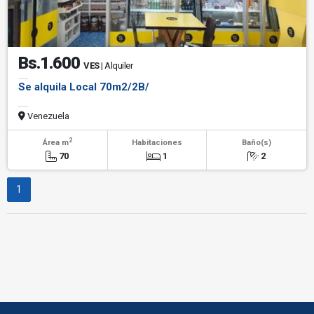
Bs.1.600
VES
| Alquiler
Se alquila Local 70m2/2B/
Venezuela
2
Área m
Habitaciones
Baño(s)
70
1
2
1