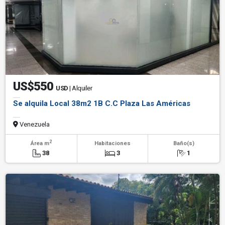
US$550
USD
| Alquiler
Se alquila Local 38m2 1B C.C Plaza Las Américas
Venezuela
2
Área m
Habitaciones
Baño(s)
38
3
1