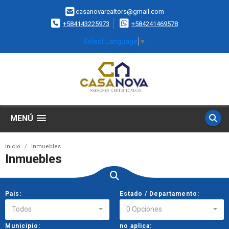
casanovarealtors@gmail.com
+584143225973
+584241469578
Select Language
▼
MENÚ
Inicio
Inmuebles
Inmuebles
País:
Estado / Departamento:
Todos
0 Opciones
Municipio:
no aplica: