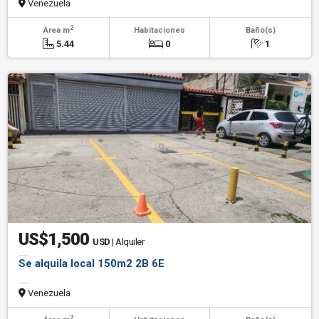
Venezuela
2
Área m
Habitaciones
Baño(s)
5.44
0
1
US$1,500
USD
| Alquiler
Se alquila local 150m2 2B 6E
Venezuela
2