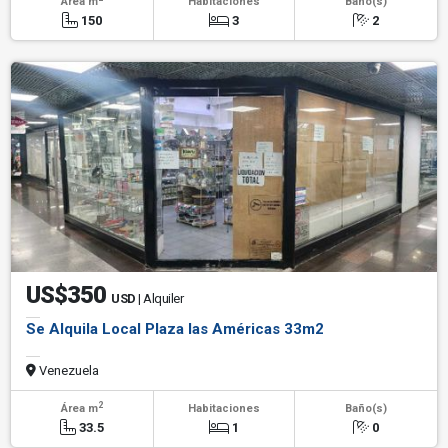
Área m
Habitaciones
Baño(s)
150
3
2
US$350
USD
| Alquiler
Se Alquila Local Plaza las Américas 33m2
Venezuela
2
Área m
Habitaciones
Baño(s)
33.5
1
0