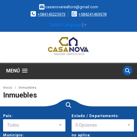
casanovarealtors@gmail.com
+584143225973
+584241469578
Select Language
▼
MENÚ
Inicio
Inmuebles
Inmuebles
País:
Estado / Departamento:
Todos
0 Opciones
Municipio:
no aplica: