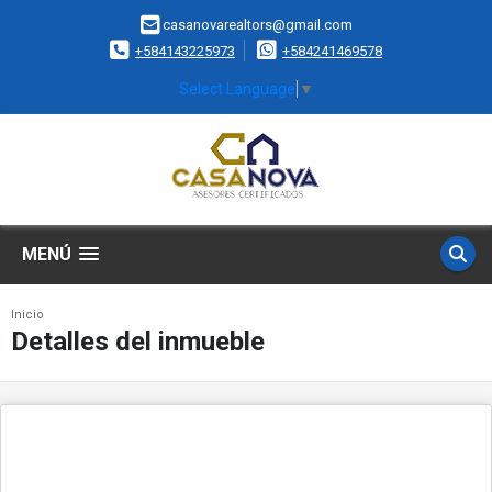
casanovarealtors@gmail.com
+584143225973
+584241469578
Select Language
▼
MENÚ
Inicio
Detalles del inmueble