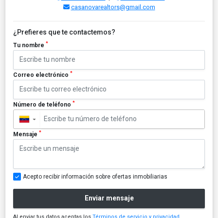
casanovarealtors@gmail.com
¿Prefieres que te contactemos?
*
Tu nombre
*
Correo electrónico
*
Número de teléfono
▼
*
Mensaje
Acepto recibir información sobre ofertas inmobiliarias
Enviar mensaje
Al enviar tus datos aceptas los
Términos de servicio y privacidad