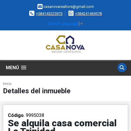
casanovarealtors@gmail.com
+584143225973
+584241469578
Select Language
▼
MENÚ
Inicio
Detalles del inmueble
Código
. 9995038
Se alquila casa comercial