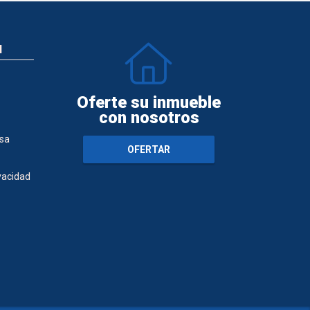
N
Oferte su inmueble
con nosotros
sa
OFERTAR
ivacidad