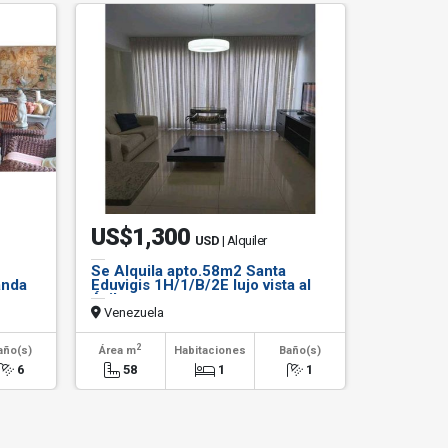
US$1,300
USD
| Alquiler
Se Alquila apto.58m2 Santa
anda
Eduvigis 1H/1/B/2E lujo vista al
Ávila
Venezuela
2
año(s)
Área m
Habitaciones
Baño(s)
6
58
1
1