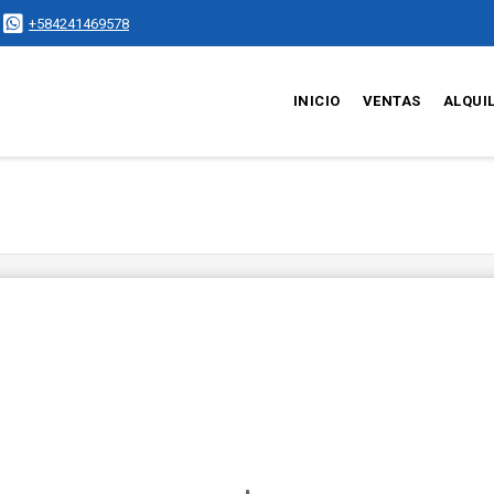
+584241469578
INICIO
VENTAS
ALQUI