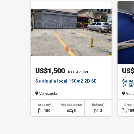
US$1,500
US$
USD
| Alquiler
Se alquila local 150m2 2B 6E
Se ve
3/1B/
Latin
Venezuela
Vene
2
Área m
Habitaciones
Baño(s)
Área 
150
3
2
159