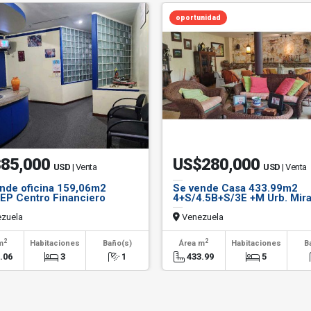
oportunidad
85,000
US$280,000
USD
| Venta
USD
| Venta
nde oficina 159,06m2
Se vende Casa 433.99m2
EP Centro Financiero
4+S/4.5B+S/3E +M Urb. Mir
o
zuela
Venezuela
2
2
m
Habitaciones
Baño(s)
Área m
Habitaciones
B
.06
3
1
433.99
5