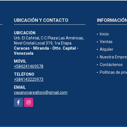
UBICACIÓN Y CONTACTO
INFORMACIÓ
UBICACIÓN
Inicio
Urb. El Cafetal, C.C Plaza Las Américas,
Ventas
Nivel Cristal Local 319, 1ra Etapa.
Caracas - Miranda - Dtto. Capital -
Alquiler
Venezuela
Nuestra Empre
MÓVIL
Contáctenos
+584241469578
Políticas de pr
TELÉFONO
+584143225973
EMAIL
casanovarealtors@gmail.com
Facebook
Instagram