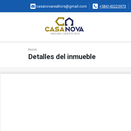
casanovarealtors@gmail.com
+584143225973
Inicio
Detalles del inmueble