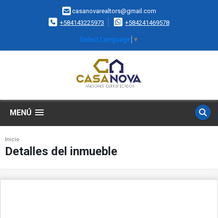
casanovarealtors@gmail.com
+584143225973
+584241469578
Select Language
▼
MENÚ
Inicio
Detalles del inmueble