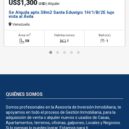
US$1,300
USD
| Alquiler
Se Alquila apto.58m2 Santa Eduvigis 1H/1/B/2E lujo
vista al Ávila
Venezuela
2
Área m
Habitaciones
Baño(s)
58
1
1
QUIÉNES SOMOS
Somos profesionales en la Asesoría de Inversión Inmobiliaria, te
apoyamos en todo el proceso de Gestión Inmobiliaria, para la
adquisición de venta o alquiler nuevos o usados de Casas,
Apartamentos, terrenos, oficinas, galpones, Locales y Negocios.
Si lo piensas lo puedes lograr. Estamos para ti.