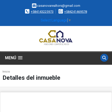
casanovarealtors@gmail.com
+584143225973
+584241469578
Select Language
▼
MENÚ
Inicio
Detalles del inmueble