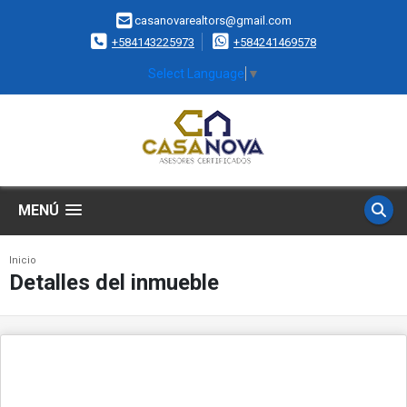
casanovarealtors@gmail.com
+584143225973
+584241469578
Select Language
▼
MENÚ
Inicio
Detalles del inmueble