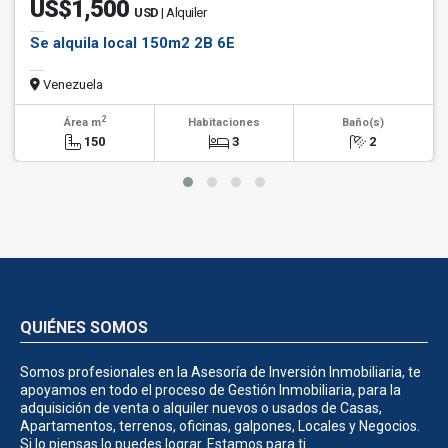
US$1,500
USD
| Alquiler
Se alquila local 150m2 2B 6E
Venezuela
2
Área m
Habitaciones
Baño(s)
150
3
2
QUIÉNES SOMOS
Somos profesionales en la Asesoría de Inversión Inmobiliaria, te
apoyamos en todo el proceso de Gestión Inmobiliaria, para la
adquisición de venta o alquiler nuevos o usados de Casas,
Apartamentos, terrenos, oficinas, galpones, Locales y Negocios.
Si lo piensas lo puedes lograr. Estamos para ti.