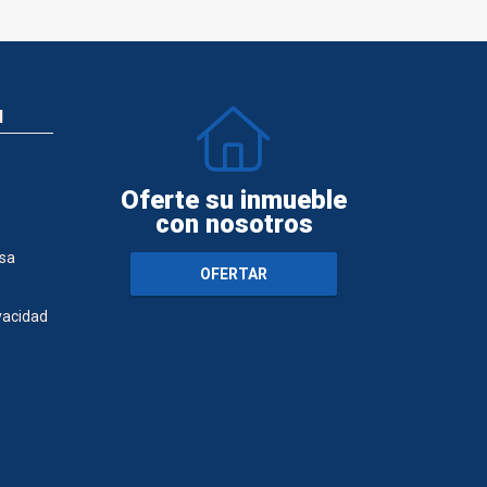
N
Oferte su inmueble
con nosotros
sa
OFERTAR
ivacidad