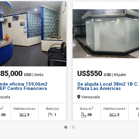
85,000
US$550
USD
| Venta
USD
| Alquiler
nde oficina 159,06m2
Se alquila Local 38m2 1B C
EP Centro Financiero
Plaza Las Américas
o
zuela
Venezuela
2
2
m
Habitaciones
Baño(s)
Área m
Habitaciones
B
.06
3
1
38
3