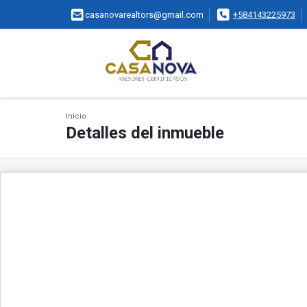
casanovarealtors@gmail.com
+584143225973
Inicio
Detalles del inmueble