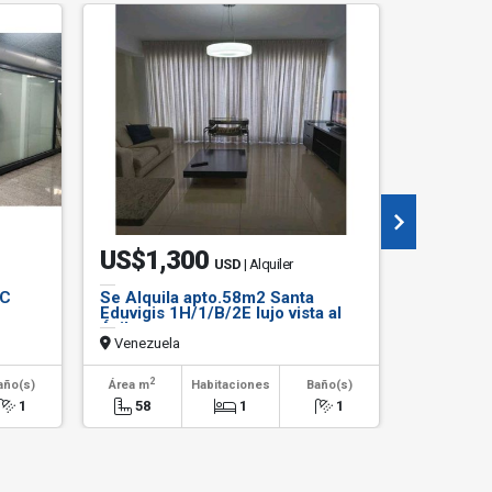
oportunida
US$1,300
US$28
USD
| Alquiler
.C
Se Alquila apto.58m2 Santa
Se vende
Eduvigis 1H/1/B/2E lujo vista al
4+S/4.5B
Ávila
Venezuela
Venezuel
2
2
año(s)
Área m
Habitaciones
Baño(s)
Área m
1
58
1
1
433.99