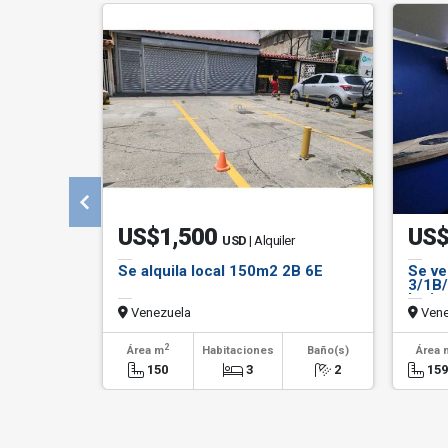
US$1,500
US$
USD
| Alquiler
Se alquila local 150m2 2B 6E
Se ve
3/1B/
Latin
Venezuela
Vene
2
Área m
Habitaciones
Baño(s)
Área 
150
3
2
159