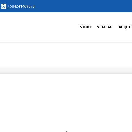
+584241469578
INICIO
VENTAS
ALQUI