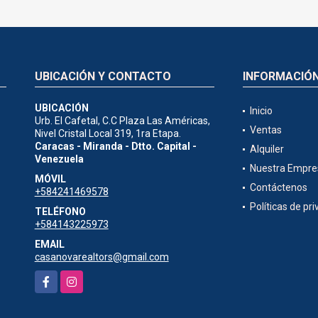
UBICACIÓN Y CONTACTO
INFORMACIÓ
UBICACIÓN
Inicio
Urb. El Cafetal, C.C Plaza Las Américas,
Ventas
Nivel Cristal Local 319, 1ra Etapa.
Caracas - Miranda - Dtto. Capital -
Alquiler
Venezuela
Nuestra Empre
MÓVIL
Contáctenos
+584241469578
Políticas de pr
TELÉFONO
+584143225973
EMAIL
casanovarealtors@gmail.com
Facebook
Instagram